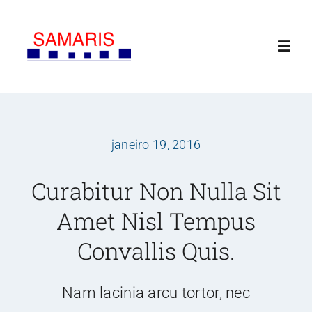
Ir
para
Toggl
o
Navig
conteúdo
INICIAL
janeiro 19, 2016
SOBRE NÓS
Curabitur Non Nulla Sit
SERVIÇOS
Amet Nisl Tempus
CLIENTES
Convallis Quis.
CONTATO
Nam lacinia arcu tortor, nec