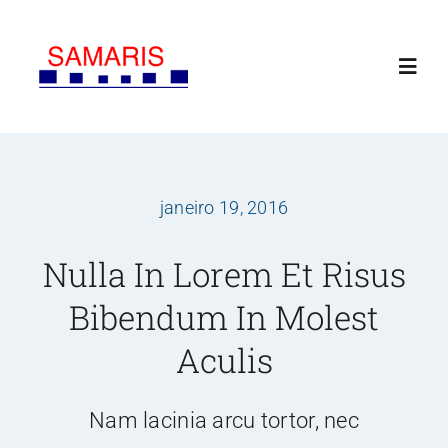
Ir
para
Toggl
o
Navig
conteúdo
INICIAL
janeiro 19, 2016
SOBRE NÓS
Nulla In Lorem Et Risus
SERVIÇOS
Bibendum In Molest
CLIENTES
Aculis
CONTATO
Nam lacinia arcu tortor, nec